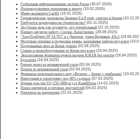
Глобальная информационная система Риски
(30.07.2026)
Производственное помещение в аренду
(10.02.2026)
Мини-экскаватор Cat302
(16.01.2026)
Гидравлические дровоколы Захарыч 6 и 9 тонн, электро и бензин
(10.12.2
Требуются подрядчики на строительство!
(01.11.2025)
Лед,блоки льда для скульптур, лед строительный
(22.10.2025)
Напишу научную работу. Срочно. Качественно.
(28.09.2025)
"АвтоТехЦентр SP AUTO" в г.Дмитров, улица Водников, 8Ас1
(24.06.202
Мостовые опорные и подвесные краны, монтажные работы под ключ
(10.0
Подержанные авто из Китая дешево
(02.06.2025)
Станки и промоборудование из Китая под ключ
(24.04.2025)
Эксклюзивная франшиза пункта выдачи IGRAR без роялти
(18.04.2025)
Бухгалтер
(16.04.2025)
Ремонт перил из нержавеющей стали
(02.04.2025)
Перила из нержавеющей стали
(02.04.2025)
Франшиза развлекательного шоу «Вечера» – бизнес с прибылью!
(10.03.2
Инвестиции в спецтехнику под 40% годовых
(07.03.2025)
Цепная таль тип ST (250-5000 кг) от КранШталь
(14.02.2025)
Поиск партнеров и оптовых покупателей
(04.02.2025)
Репетитор по математике
(22.01.2025)