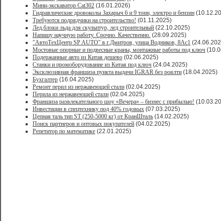
Мини-экскаватор Cat302
(16.01.2026)
Гидравлические дровоколы Захарыч 6 и 9 тонн, электро и бензин
(10.12.2
Требуются подрядчики на строительство!
(01.11.2025)
Лед,блоки льда для скульптур, лед строительный
(22.10.2025)
Напишу научную работу. Срочно. Качественно.
(28.09.2025)
"АвтоТехЦентр SP AUTO" в г.Дмитров, улица Водников, 8Ас1
(24.06.202
Мостовые опорные и подвесные краны, монтажные работы под ключ
(10.0
Подержанные авто из Китая дешево
(02.06.2025)
Станки и промоборудование из Китая под ключ
(24.04.2025)
Эксклюзивная франшиза пункта выдачи IGRAR без роялти
(18.04.2025)
Бухгалтер
(16.04.2025)
Ремонт перил из нержавеющей стали
(02.04.2025)
Перила из нержавеющей стали
(02.04.2025)
Франшиза развлекательного шоу «Вечера» – бизнес с прибылью!
(10.03.2
Инвестиции в спецтехнику под 40% годовых
(07.03.2025)
Цепная таль тип ST (250-5000 кг) от КранШталь
(14.02.2025)
Поиск партнеров и оптовых покупателей
(04.02.2025)
Репетитор по математике
(22.01.2025)