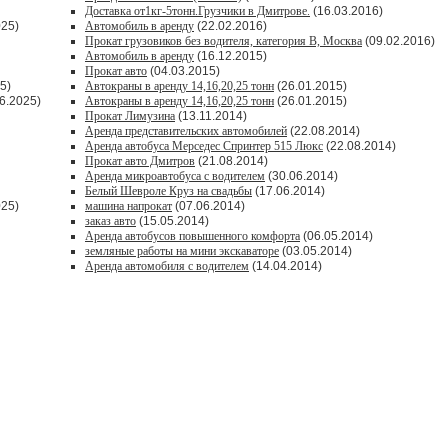
Доставка от1кг-5тонн.Грузчики в Дмитрове.
(16.03.2016)
025)
Автомобиль в аренду
(22.02.2016)
Прокат грузовиков без водителя, категория В, Москва
(09.02.2016)
Автомобиль в аренду
(16.12.2015)
Прокат авто
(04.03.2015)
5)
Автокраны в аренду 14,16,20,25 тонн
(26.01.2015)
6.2025)
Автокраны в аренду 14,16,20,25 тонн
(26.01.2015)
Прокат Лимузина
(13.11.2014)
Аренда представительских автомобилей
(22.08.2014)
Аренда автобуса Мерседес Спринтер 515 Люкс
(22.08.2014)
Прокат авто Дмитров
(21.08.2014)
Аренда микроавтобуса с водителем
(30.06.2014)
Белый Шевроле Круз на свадьбы
(17.06.2014)
025)
машина напрокат
(07.06.2014)
заказ авто
(15.05.2014)
Аренда автобусов повышенного комфорта
(06.05.2014)
земляные работы на мини экскаваторе
(03.05.2014)
Аренда автомобиля с водителем
(14.04.2014)