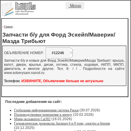
Меню
Главная
->
-
-
Запчасти б/у для Форд Эскейп/Маверик/
Мазда Трибьют
ОБЪЯВЛЕНИЕ НОМЕР:
#12246
Запчасти б/у и новые для Форд Эскейп/Маверик/Мазда Трибьют: крыша,
капот, двери, крылья, диски, оптика, стекла, ходовая, АКПП, МКПП,
двигатель и многое другое. Тел. 8- / / . Подробности на сайте
www.soberysam.narod.ru
Телефон
:
ИЗВИНИТЕ, Объявление больше не актуально
Последние добавления на сайт:
Глобальная информационная система Риски
(30.07.2026)
Производственное помещение в аренду
(10.02.2026)
Мини-экскаватор Cat302
(16.01.2026)
Гидравлические дровоколы Захарыч 6 и 9 тонн, электро и бензин
(10.12.2025)