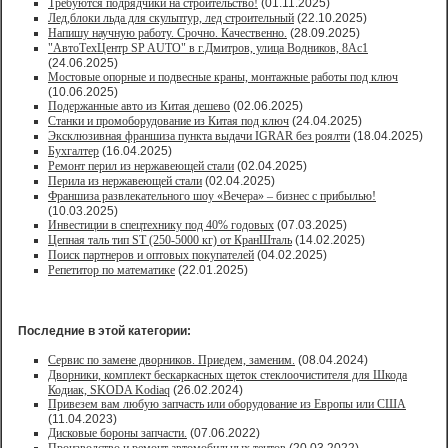
Требуются подрядчики на строительство!
(01.11.2025)
Лед,блоки льда для скульптур, лед строительный
(22.10.2025)
Напишу научную работу. Срочно. Качественно.
(28.09.2025)
"АвтоТехЦентр SP AUTO" в г.Дмитров, улица Водников, 8Ас1
(24.06.2025)
Мостовые опорные и подвесные краны, монтажные работы под ключ
(10.06.2025)
Подержанные авто из Китая дешево
(02.06.2025)
Станки и промоборудование из Китая под ключ
(24.04.2025)
Эксклюзивная франшиза пункта выдачи IGRAR без роялти
(18.04.2025)
Бухгалтер
(16.04.2025)
Ремонт перил из нержавеющей стали
(02.04.2025)
Перила из нержавеющей стали
(02.04.2025)
Франшиза развлекательного шоу «Вечера» – бизнес с прибылью!
(10.03.2025)
Инвестиции в спецтехнику под 40% годовых
(07.03.2025)
Цепная таль тип ST (250-5000 кг) от КранШталь
(14.02.2025)
Поиск партнеров и оптовых покупателей
(04.02.2025)
Репетитор по математике
(22.01.2025)
Последние в этой категории:
Сервис по замене дворников. Приедем, заменим.
(08.04.2024)
Дворники, комплект бескаркасных щеток стеклоочистителя для Шкода
Кодиак, SKODA Kodiaq
(26.02.2024)
Привезем вам любую запчасть или оборудование из Европы или США
(11.04.2023)
Дисковые бороны запчасти.
(07.06.2022)