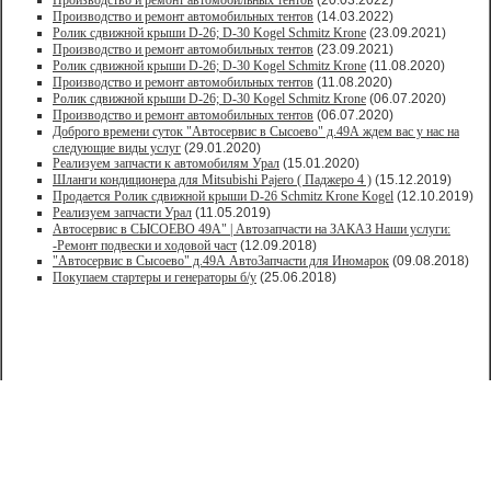
Производство и ремонт автомобильных тентов
(20.03.2022)
Производство и ремонт автомобильных тентов
(14.03.2022)
Ролик сдвижной крыши D-26; D-30 Kogel Schmitz Krone
(23.09.2021)
Производство и ремонт автомобильных тентов
(23.09.2021)
Ролик сдвижной крыши D-26; D-30 Kogel Schmitz Krone
(11.08.2020)
Производство и ремонт автомобильных тентов
(11.08.2020)
Ролик сдвижной крыши D-26; D-30 Kogel Schmitz Krone
(06.07.2020)
Производство и ремонт автомобильных тентов
(06.07.2020)
Доброго времени суток "Автосервис в Сысоево" д.49А ждем вас у нас на
следующие виды услуг
(29.01.2020)
Реализуем запчасти к автомобилям Урал
(15.01.2020)
Шланги кондиционера для Mitsubishi Pajero ( Паджеро 4 )
(15.12.2019)
Продается Ролик сдвижной крыши D-26 Schmitz Krone Kogel
(12.10.2019)
Реализуем запчасти Урал
(11.05.2019)
Автосервис в СЫСОЕВО 49А" | Автозапчасти на ЗАКАЗ Наши услуги:
-Ремонт подвески и ходовой част
(12.09.2018)
"Автосервис в Сысоево" д.49А АвтоЗапчасти для Иномарок
(09.08.2018)
Покупаем стартеры и генераторы б/у
(25.06.2018)