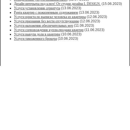
Дизайн интерьера под ключ! От студии дизайна L DESIGN.
(15.06.2023)
Услуги установления сервитута
(13.06.2023)
Рента квартир с пожизненным содержанием
(13.06.2023)
Услуги юриста по выписке человека из квартиры
(12.06.2023)
Услуги признания без вести отсутствующим
(12.06.2023)
Услуги наложения обеспечительных мер
(11.06.2023)
Услуги сопровождения купли-продажи квартир
(11.06.2023)
Услуги выкупа доли в квартире
(10.06.2023)
Услуги таможенного брокера
(10.06.2023)