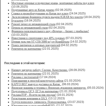
Мостовые опорные и подвесные краны, монтажные работы под ключ
(10.06.2025)
Подержанные авто из Китая дешево
(02.06.2025)
Станки и промоборудование из Китая под ключ
(24.04.2025)
Эксклюзивная франшиза пункта выдачи IGRAR без роялти
(18.04.2025)
Бухгалтер
(16.04.2025)
Ремонт перил из нержавеющей стали
(02.04.2025)
Перила из нержавеющей стали
(02.04.2025)
Франшиза развлекательного шоу «Вечера» – бизнес с прибылью!
(10.03.2025)
Инвестиции в спецтехнику под 40% годовых
(07.03.2025)
Цепная таль тип ST (250-5000 кг) от КранШталь
(14.02.2025)
Поиск партнеров и оптовых покупателей
(04.02.2025)
Репетитор по математике
(22.01.2025)
Последние в этой категории:
Напишу научную работу. Срочно. Качественно.
(28.09.2025)
Репетитор по математике
(22.01.2025)
Реклама с постоплатой
(17.04.2024)
Приглашение в простой конструктор сайтов
(21.03.2024)
КАРГО 8657 выкуп и доставка из Китая .
(06.03.2024)
Японские машины и техника с Японских аукционов напрямую.
(05.03.2024)
Подготовка к ОГЭ, ЕГЭ по математике
(21.01.2024)
РекламаТОР - Взлети на пик продаж!
(16.01.2024)
Регистрация компании в ОАЭ.
(13.12.2023)
Услуги психолога, гипнолога. Психосоматика.
(23.07.2023)
Юридические услуги онлайн&#8205;
(11.07.2023)