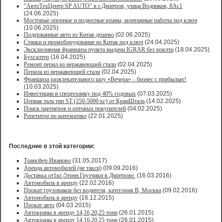
"АвтоТехЦентр SP AUTO" в г.Дмитров, улица Водников, 8Ас1
(24.06.2025)
Мостовые опорные и подвесные краны, монтажные работы под ключ
(10.06.2025)
Подержанные авто из Китая дешево
(02.06.2025)
Станки и промоборудование из Китая под ключ
(24.04.2025)
Эксклюзивная франшиза пункта выдачи IGRAR без роялти
(18.04.2025)
Бухгалтер
(16.04.2025)
Ремонт перил из нержавеющей стали
(02.04.2025)
Перила из нержавеющей стали
(02.04.2025)
Франшиза развлекательного шоу «Вечера» – бизнес с прибылью!
(10.03.2025)
Инвестиции в спецтехнику под 40% годовых
(07.03.2025)
Цепная таль тип ST (250-5000 кг) от КранШталь
(14.02.2025)
Поиск партнеров и оптовых покупателей
(04.02.2025)
Репетитор по математике
(22.01.2025)
Последние в этой категории:
Трансфер Иваново
(31.05.2017)
Аренда автомобилей (не такси)
(09.09.2016)
Доставка от1кг-5тонн.Грузчики в Дмитрове.
(16.03.2016)
Автомобиль в аренду
(22.02.2016)
Прокат грузовиков без водителя, категория В, Москва
(09.02.2016)
Автомобиль в аренду
(16.12.2015)
Прокат авто
(04.03.2015)
Автокраны в аренду 14,16,20,25 тонн
(26.01.2015)
Автокраны в аренду 14,16,20,25 тонн
(26.01.2015)