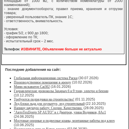
площадью от 1000 м2, с количеством номенклатуры от 2000
наименований);
- знание документооборота; правил приема, хранения и отгрузки
товара;
- уверенный пользователь ПК, знание 1С;
- ответственность, внимательность.
Условия:
- график 5/2, с 900 до 1800;
- оформление по ТК;
- испытательный срок – 2 мес.
Телефон
:
ИЗВИНИТЕ, Объявление больше не актуально
Последние добавления на сайт:
Глобальная информационная система Риски
(30.07.2026)
Производственное помещение в аренду
(10.02.2026)
Мини-экскаватор Cat302
(16.01.2026)
Гидравлические дровоколы Захарыч 6 и 9 тонн, электро и бензин
(10.12.2025)
Требуются подрядчики на строительство!
(01.11.2025)
Лед,блоки льда для скульптур, лед строительный
(22.10.2025)
Напишу научную работу. Срочно. Качественно.
(28.09.2025)
"АвтоТехЦентр SP AUTO" в г.Дмитров, улица Водников, 8Ас1
(24.06.2025)
Мостовые опорные и подвесные краны, монтажные работы под ключ
(10.06.2025)