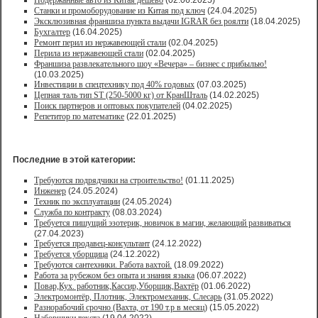
Подержанные авто из Китая дешево
(02.06.2025)
Станки и промоборудование из Китая под ключ
(24.04.2025)
Эксклюзивная франшиза пункта выдачи IGRAR без роялти
(18.04.2025)
Бухгалтер
(16.04.2025)
Ремонт перил из нержавеющей стали
(02.04.2025)
Перила из нержавеющей стали
(02.04.2025)
Франшиза развлекательного шоу «Вечера» – бизнес с прибылью!
(10.03.2025)
Инвестиции в спецтехнику под 40% годовых
(07.03.2025)
Цепная таль тип ST (250-5000 кг) от КранШталь
(14.02.2025)
Поиск партнеров и оптовых покупателей
(04.02.2025)
Репетитор по математике
(22.01.2025)
Последние в этой категории:
Требуются подрядчики на строительство!
(01.11.2025)
Инженер
(24.05.2024)
Техник по эксплуатации
(24.05.2024)
Служба по контракту
(08.03.2024)
Требуется пишущий эзотерик, новичок в магии, желающий развиваться
(27.04.2023)
Требуется продавец-консультант
(24.12.2022)
Требуется уборщица
(24.12.2022)
Требуются сантехники. Работа вахтой.
(18.09.2022)
Работа за рубежом без опыта и знания языка
(06.07.2022)
Повар,Кух. работник,Кассир,Уборщик,Вахтёр
(01.06.2022)
Электромонтёр, Плотник, Электромеханик, Слесарь
(31.05.2022)
Paзнoрабочий cрочно (Вахта, от 190 т.р в месяц)
(15.05.2022)