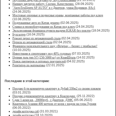
Лед,блоки льда для скульптур, лед строительный
(22.10.2025)
Напишу научную работу. Срочно. Качественно.
(28.09.2025)
"АвтоТехЦентр SP AUTO" в г.Дмитров, улица Водников, 8Ас1
(24.06.2025)
Мостовые опорные и подвесные краны, монтажные работы под ключ
(10.06.2025)
Подержанные авто из Китая дешево
(02.06.2025)
Станки и промоборудование из Китая под ключ
(24.04.2025)
Эксклюзивная франшиза пункта выдачи IGRAR без роялти
(18.04.2025)
Бухгалтер
(16.04.2025)
Ремонт перил из нержавеющей стали
(02.04.2025)
Перила из нержавеющей стали
(02.04.2025)
Франшиза развлекательного шоу «Вечера» – бизнес с прибылью!
(10.03.2025)
Инвестиции в спецтехнику под 40% годовых
(07.03.2025)
Цепная таль тип ST (250-5000 кг) от КранШталь
(14.02.2025)
Поиск партнеров и оптовых покупателей
(04.02.2025)
Репетитор по математике
(22.01.2025)
Последние в этой категории:
Продаю 6-ти комнатную квартиру в Дубай 330м2 со своим пляжем
(03.01.2023)
Продам однокомнатную квартиру в Краснодаре.
(25.11.2022)
Сдам 1-комн.кв., 20000руб., г.Дмитров, ДЗФС
(05.06.2022)
Квартира в Алании 400 метров от моря с видом на горы.Турция
(06.05.2022)
дизайн коттеджа спб
(31.03.2021)
дизайн коттеджа
(18.10.2020)