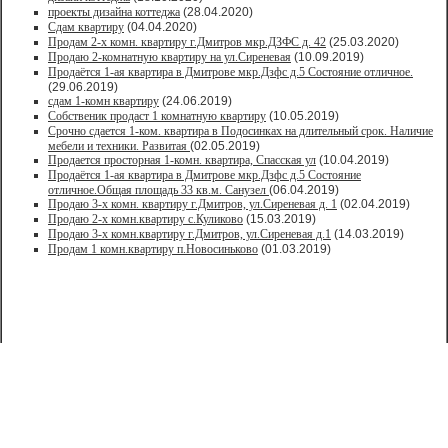
проекты дизайна коттеджа
(28.04.2020)
Сдам квартиру
(04.04.2020)
Продам 2-х комн. квартиру г.Дмитров мкр.ДЗФС д. 42
(25.03.2020)
Продаю 2-комнатную квартиру на ул.Сиреневая
(10.09.2019)
Продаётся 1-ая квартира в Дмитрове мкр.Дзфс д.5 Состояние отличное.
(29.06.2019)
сдам 1-комн квартиру
(24.06.2019)
Собственик продаст 1 комнатную квартиру
(10.05.2019)
Срочно сдается 1-ком. квартира в Подосинках на длительный срок. Наличие
мебели и техники. Развитая
(02.05.2019)
Продается просторная 1-комн. квартира, Спасская ул
(10.04.2019)
Продаётся 1-ая квартира в Дмитрове мкр.Дзфс д.5 Состояние
отличное.Общая площадь 33 кв.м. Санузел
(06.04.2019)
Продаю 3-х комн. квартиру г.Дмитров, ул.Сиреневая д. 1
(02.04.2019)
Продаю 2-х комн.квартиру с.Куликово
(15.03.2019)
Продаю 3-х комн.квартиру г.Дмитров, ул.Сиреневая д.1
(14.03.2019)
Продам 1 комн.квартиру п.Новосиньково
(01.03.2019)