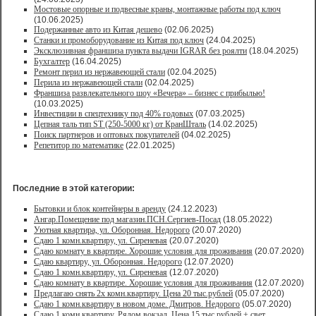
Мостовые опорные и подвесные краны, монтажные работы под ключ
(10.06.2025)
Подержанные авто из Китая дешево
(02.06.2025)
Станки и промоборудование из Китая под ключ
(24.04.2025)
Эксклюзивная франшиза пункта выдачи IGRAR без роялти
(18.04.2025)
Бухгалтер
(16.04.2025)
Ремонт перил из нержавеющей стали
(02.04.2025)
Перила из нержавеющей стали
(02.04.2025)
Франшиза развлекательного шоу «Вечера» – бизнес с прибылью!
(10.03.2025)
Инвестиции в спецтехнику под 40% годовых
(07.03.2025)
Цепная таль тип ST (250-5000 кг) от КранШталь
(14.02.2025)
Поиск партнеров и оптовых покупателей
(04.02.2025)
Репетитор по математике
(22.01.2025)
Последние в этой категории:
Бытовки и блок контейнеры в аренду
(24.12.2023)
Ангар.Помещение под магазин.ПСН.Сергиев-Посад
(18.05.2022)
Уютная квартира, ул. Оборонная. Недорого
(20.07.2020)
Сдаю 1 комн.квартиру, ул. Сиреневая
(20.07.2020)
Сдаю комнату в квартире. Хорошие условия для проживания
(20.07.2020)
Сдаю квартиру, ул. Оборонная. Недорого
(12.07.2020)
Сдаю 1 комн.квартиру, ул. Сиреневая
(12.07.2020)
Сдаю комнату в квартире. Хорошие условия для проживания
(12.07.2020)
Предлагаю снять 2х комн.квартиру. Цена 20 тыс.рублей
(05.07.2020)
Сдаю 1 комн.квартиру в новом доме. Дмитров. Недорого
(05.07.2020)
Сдаю 1 комн.квартиру. Рядом вокзал. Цена 15 тыс.рублей + свет