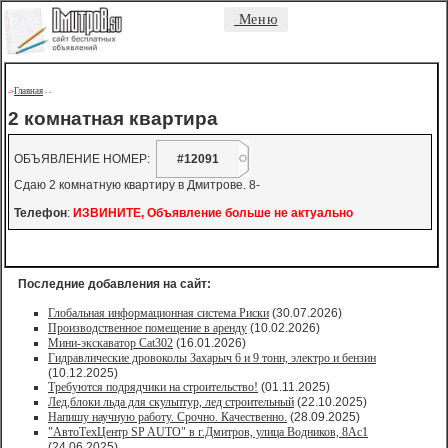
Меню
Главная
->
-
-
2 комнатная квартира
ОБЪЯВЛЕНИЕ НОМЕР:
#12091
Сдаю 2 комнатную квартиру в Дмитрове. 8-
Телефон
:
ИЗВИНИТЕ, Объявление больше не актуально
Последние добавления на сайт:
Глобальная информационная система Риски
(30.07.2026)
Производственное помещение в аренду
(10.02.2026)
Мини-экскаватор Cat302
(16.01.2026)
Гидравлические дровоколы Захарыч 6 и 9 тонн, электро и бензин
(10.12.2025)
Требуются подрядчики на строительство!
(01.11.2025)
Лед,блоки льда для скульптур, лед строительный
(22.10.2025)
Напишу научную работу. Срочно. Качественно.
(28.09.2025)
"АвтоТехЦентр SP AUTO" в г.Дмитров, улица Водников, 8Ас1
(24.06.2025)