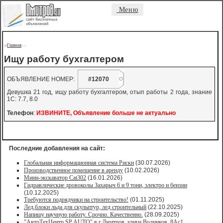
Меню
Главная
->
-
-
Ищу работу бухгалтером
ОБЪЯВЛЕНИЕ НОМЕР:
#12070
Девушка 21 год, ищу работу бухгалтером, отып работы 2 года, знание
1С: 7.7, 8.0
Телефон
:
ИЗВИНИТЕ, Объявление больше не актуально
Последние добавления на сайт:
Глобальная информационная система Риски
(30.07.2026)
Производственное помещение в аренду
(10.02.2026)
Мини-экскаватор Cat302
(16.01.2026)
Гидравлические дровоколы Захарыч 6 и 9 тонн, электро и бензин
(10.12.2025)
Требуются подрядчики на строительство!
(01.11.2025)
Лед,блоки льда для скульптур, лед строительный
(22.10.2025)
Напишу научную работу. Срочно. Качественно.
(28.09.2025)
"АвтоТехЦентр SP AUTO" в г.Дмитров, улица Водников, 8Ас1