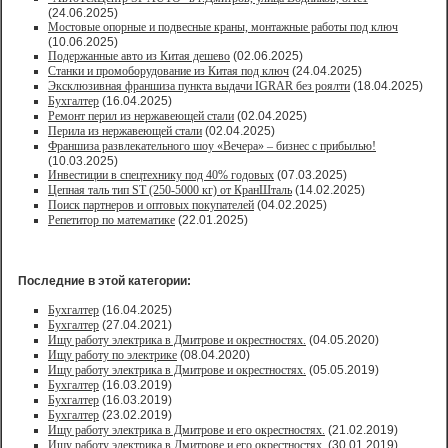
(24.06.2025)
Мостовые опорные и подвесные краны, монтажные работы под ключ
(10.06.2025)
Подержанные авто из Китая дешево
(02.06.2025)
Станки и промоборудование из Китая под ключ
(24.04.2025)
Эксклюзивная франшиза пункта выдачи IGRAR без роялти
(18.04.2025)
Бухгалтер
(16.04.2025)
Ремонт перил из нержавеющей стали
(02.04.2025)
Перила из нержавеющей стали
(02.04.2025)
Франшиза развлекательного шоу «Вечера» – бизнес с прибылью!
(10.03.2025)
Инвестиции в спецтехнику под 40% годовых
(07.03.2025)
Цепная таль тип ST (250-5000 кг) от КранШталь
(14.02.2025)
Поиск партнеров и оптовых покупателей
(04.02.2025)
Репетитор по математике
(22.01.2025)
Последние в этой категории:
Бухгалтер
(16.04.2025)
Бухгалтер
(27.04.2021)
Ищу работу электрика в Дмитрове и окрестностях.
(04.05.2020)
Ищу работу по электрике
(08.04.2020)
Ищу работу электрика в Дмитрове и окрестностях.
(05.05.2019)
Бухгалтер
(16.03.2019)
Бухгалтер
(16.03.2019)
Бухгалтер
(23.02.2019)
Ищу работу электрика в Дмитрове и его окрестностях.
(21.02.2019)
Ищу работу электрика в Дмитрове и его окрестностях.
(30.01.2019)