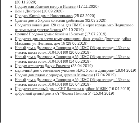
(20.11.2020)
Продам или обменяю виллу в Испании
(17.11.2020)
Дом в Дмитрове
(10.09.2020)
Продаю Жилой дом п.Новосиньково
(25.03.2020)
Сдается дом в Яхроме со всеми удобствами
(02.03.2020)
Продаётся новый дом 120 кв.м. для ПМЖ в черте города, мкр Подчерково
на земельном участке 6 соток
(29.10.2019)
Срочно! Продажа дома с баней на 15 сотках
(17.07.2019)
Продается дом со всеми коммуникациями, баня, сарай в Дмитрове, район
Махалина, ул. Песчаная, дом 16
(29.06.2019)
Новый дом в Дмитрове,д.Татищево,д.55, ИЖС,Общая площадь 130 кв.м.,
участок шесть соток 50:04:001100
(20.05.2019)
Новый дом в Дмитрове,д.Татищево,д.55, ИЖС,Общая площадь 130 кв.м.,
участок шесть соток 50:04:001100
(14.05.2019)
Продам отличную Дачу с.Рогачево
(23.04.2019)
кирпичный дом с земельным участком ИЖС 5 сот. в Дмитрове
(18.04.2019)
Продам дом рядом с городом, деревня Митькино
(17.04.2019)
Новый дом в Дмитрове,д.Татищево,д.55, ИЖС,Общая площадь 130 кв.м.,
участок шесть соток 50:04:001100
(16.04.2019)
Продается отличный дом в СНТ Ласточка в районе МЖБК
(16.04.2019)
добротный дачный дом в с/т "Лесные Поляны-5"
(15.04.2019)