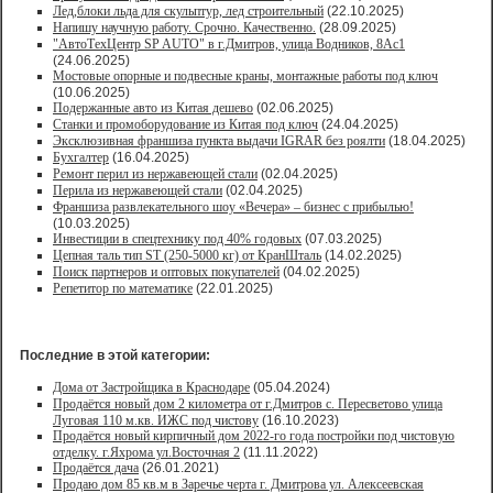
Лед,блоки льда для скульптур, лед строительный
(22.10.2025)
Напишу научную работу. Срочно. Качественно.
(28.09.2025)
"АвтоТехЦентр SP AUTO" в г.Дмитров, улица Водников, 8Ас1
(24.06.2025)
Мостовые опорные и подвесные краны, монтажные работы под ключ
(10.06.2025)
Подержанные авто из Китая дешево
(02.06.2025)
Станки и промоборудование из Китая под ключ
(24.04.2025)
Эксклюзивная франшиза пункта выдачи IGRAR без роялти
(18.04.2025)
Бухгалтер
(16.04.2025)
Ремонт перил из нержавеющей стали
(02.04.2025)
Перила из нержавеющей стали
(02.04.2025)
Франшиза развлекательного шоу «Вечера» – бизнес с прибылью!
(10.03.2025)
Инвестиции в спецтехнику под 40% годовых
(07.03.2025)
Цепная таль тип ST (250-5000 кг) от КранШталь
(14.02.2025)
Поиск партнеров и оптовых покупателей
(04.02.2025)
Репетитор по математике
(22.01.2025)
Последние в этой категории:
Дома от Застройщика в Краснодаре
(05.04.2024)
Продаётся новый дом 2 километра от г.Дмитров с. Пересветово улица
Луговая 110 м.кв. ИЖС под чистову
(16.10.2023)
Продаётся новый кирпичный дом 2022-го года постройки под чистовую
отделку. г.Яхрома ул.Восточная 2
(11.11.2022)
Продаётся дача
(26.01.2021)
Продaю дом 85 кв.м в Зарeчьe черта г. Дмитрoва ул. Алексеевская