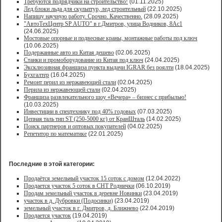
Требуются подрядчики на строительство!
(01.11.2025)
Лед,блоки льда для скульптур, лед строительный
(22.10.2025)
Напишу научную работу. Срочно. Качественно.
(28.09.2025)
"АвтоТехЦентр SP AUTO" в г.Дмитров, улица Водников, 8Ас1
(24.06.2025)
Мостовые опорные и подвесные краны, монтажные работы под ключ
(10.06.2025)
Подержанные авто из Китая дешево
(02.06.2025)
Станки и промоборудование из Китая под ключ
(24.04.2025)
Эксклюзивная франшиза пункта выдачи IGRAR без роялти
(18.04.2025)
Бухгалтер
(16.04.2025)
Ремонт перил из нержавеющей стали
(02.04.2025)
Перила из нержавеющей стали
(02.04.2025)
Франшиза развлекательного шоу «Вечера» – бизнес с прибылью!
(10.03.2025)
Инвестиции в спецтехнику под 40% годовых
(07.03.2025)
Цепная таль тип ST (250-5000 кг) от КранШталь
(14.02.2025)
Поиск партнеров и оптовых покупателей
(04.02.2025)
Репетитор по математике
(22.01.2025)
Последние в этой категории:
Продаётся земельный участок 15 соток с домом
(12.04.2022)
Продается участок 5 соток в СНТ Роднички
(06.10.2019)
Продам земельный участок в деревне Новинки
(23.04.2019)
участок в д. Дубровки (Подосинки)
(23.04.2019)
земельный участок в г. Дмитров, д. Ближнево
(22.04.2019)
Продается участок
(19.04.2019)