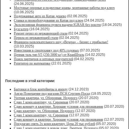
(24.06.2025)
Мостовые опорные и подвесные краны, монтажные работы под ключ
(10.06.2025)
Подержанные авто из Китая дешево
(02.06.2025)
Станки и промоборудование из Китая под ключ
(24.04.2025)
Эксклюзивная франшиза пункта выдачи IGRAR без роялти
(18.04.2025)
Бухгалтер
(16.04.2025)
Ремонт перил из нержавеющей стали
(02.04.2025)
Перила из нержавеющей стали
(02.04.2025)
Франшиза развлекательного шоу «Вечера» – бизнес с прибылью!
(10.03.2025)
Инвестиции в спецтехнику под 40% годовых
(07.03.2025)
Цепная таль тип ST (250-5000 кг) от КранШталь
(14.02.2025)
Поиск партнеров и оптовых покупателей
(04.02.2025)
Репетитор по математике
(22.01.2025)
Последние в этой категории:
Бытовки и блок контейнеры в аренду
(24.12.2023)
Ангар.Помещение под магазин.ПСН.Сергиев-Посад
(18.05.2022)
Уютная квартира, ул. Оборонная. Недорого
(20.07.2020)
Сдаю 1 комн.квартиру, ул. Сиреневая
(20.07.2020)
Сдаю комнату в квартире. Хорошие условия для проживания
(20.07.2020)
Сдаю квартиру, ул. Оборонная. Недорого
(12.07.2020)
Сдаю 1 комн.квартиру, ул. Сиреневая
(12.07.2020)
Сдаю комнату в квартире. Хорошие условия для проживания
(12.07.2020)
Предлагаю снять 2х комн.квартиру. Цена 20 тыс.рублей
(05.07.2020)
Сдаю 1 комн.квартиру в новом доме. Дмитров. Недорого
(05.07.2020)