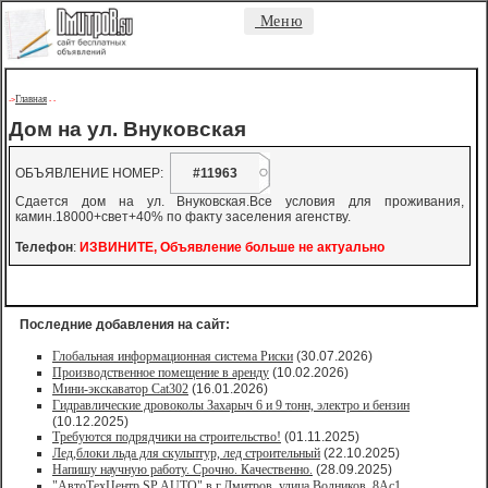
Меню
Главная
->
-
-
Дом на ул. Внуковская
ОБЪЯВЛЕНИЕ НОМЕР:
#11963
Сдается дом на ул. Внуковская.Все условия для проживания,
камин.18000+свет+40% по факту заселения агенству.
Телефон
:
ИЗВИНИТЕ, Объявление больше не актуально
Последние добавления на сайт:
Глобальная информационная система Риски
(30.07.2026)
Производственное помещение в аренду
(10.02.2026)
Мини-экскаватор Cat302
(16.01.2026)
Гидравлические дровоколы Захарыч 6 и 9 тонн, электро и бензин
(10.12.2025)
Требуются подрядчики на строительство!
(01.11.2025)
Лед,блоки льда для скульптур, лед строительный
(22.10.2025)
Напишу научную работу. Срочно. Качественно.
(28.09.2025)
"АвтоТехЦентр SP AUTO" в г.Дмитров, улица Водников, 8Ас1