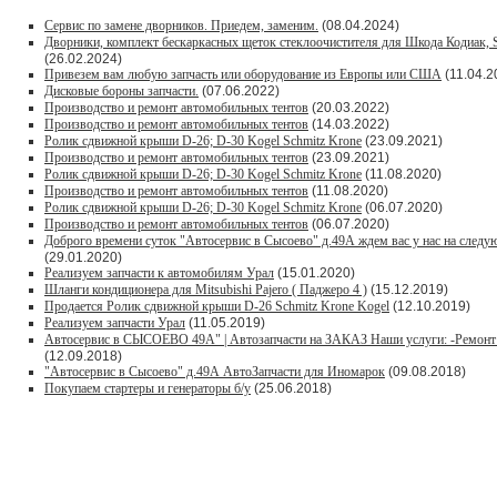
Сервис по замене дворников. Приедем, заменим.
(08.04.2024)
Дворники, комплект бескаркасных щеток стеклоочистителя для Шкода Кодиак
(26.02.2024)
Привезем вам любую запчасть или оборудование из Европы или США
(11.04.2
Дисковые бороны запчасти.
(07.06.2022)
Производство и ремонт автомобильных тентов
(20.03.2022)
Производство и ремонт автомобильных тентов
(14.03.2022)
Ролик сдвижной крыши D-26; D-30 Kogel Schmitz Krone
(23.09.2021)
Производство и ремонт автомобильных тентов
(23.09.2021)
Ролик сдвижной крыши D-26; D-30 Kogel Schmitz Krone
(11.08.2020)
Производство и ремонт автомобильных тентов
(11.08.2020)
Ролик сдвижной крыши D-26; D-30 Kogel Schmitz Krone
(06.07.2020)
Производство и ремонт автомобильных тентов
(06.07.2020)
Доброго времени суток "Автосервис в Сысоево" д.49А ждем вас у нас на след
(29.01.2020)
Реализуем запчасти к автомобилям Урал
(15.01.2020)
Шланги кондиционера для Mitsubishi Pajero ( Паджеро 4 )
(15.12.2019)
Продается Ролик сдвижной крыши D-26 Schmitz Krone Kogel
(12.10.2019)
Реализуем запчасти Урал
(11.05.2019)
Автосервис в СЫСОЕВО 49А" | Автозапчасти на ЗАКАЗ Наши услуги: -Ремонт 
(12.09.2018)
"Автосервис в Сысоево" д.49А АвтоЗапчасти для Иномарок
(09.08.2018)
Покупаем стартеры и генераторы б/у
(25.06.2018)