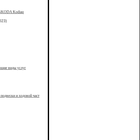
, SKODA Kodiaq
023)
ующие виды услуг
подвески и ходовой част