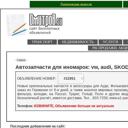
Дмитровские новости
ТРАНСПОРТ
НЕДВИЖИМОСТЬ
УСЛУГИ
РАСПРОДАЖИ, АКЦ
Главная
->
-
-
Автозапчасти для иномарок: vw, audi, SKO
ОБЪЯВЛЕНИЕ НОМЕР:
#11951
Новые оригинальные запчасти и аксессуары для Ауди, Фольксваге
заказ из Германии от 6-и дней, а также аналоги мировых производ
фильтра, колодки, на Пассат, Туарег, Гольф, Поло и другие м
безналичный расчёт, имеется доставка. Тел. , 603-7256; www.a1-part
Телефон
:
ИЗВИНИТЕ, Объявление больше не актуально
Последние добавления на сайт: