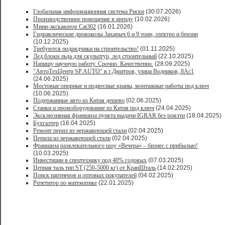
Глобальная информационная система Риски
(30.07.2026)
Производственное помещение в аренду
(10.02.2026)
Мини-экскаватор Cat302
(16.01.2026)
Гидравлические дровоколы Захарыч 6 и 9 тонн, электро и бензин
(10.12.2025)
Требуются подрядчики на строительство!
(01.11.2025)
Лед,блоки льда для скульптур, лед строительный
(22.10.2025)
Напишу научную работу. Срочно. Качественно.
(28.09.2025)
"АвтоТехЦентр SP AUTO" в г.Дмитров, улица Водников, 8Ас1
(24.06.2025)
Мостовые опорные и подвесные краны, монтажные работы под ключ
(10.06.2025)
Подержанные авто из Китая дешево
(02.06.2025)
Станки и промоборудование из Китая под ключ
(24.04.2025)
Эксклюзивная франшиза пункта выдачи IGRAR без роялти
(18.04.2025)
Бухгалтер
(16.04.2025)
Ремонт перил из нержавеющей стали
(02.04.2025)
Перила из нержавеющей стали
(02.04.2025)
Франшиза развлекательного шоу «Вечера» – бизнес с прибылью!
(10.03.2025)
Инвестиции в спецтехнику под 40% годовых
(07.03.2025)
Цепная таль тип ST (250-5000 кг) от КранШталь
(14.02.2025)
Поиск партнеров и оптовых покупателей
(04.02.2025)
Репетитор по математике
(22.01.2025)