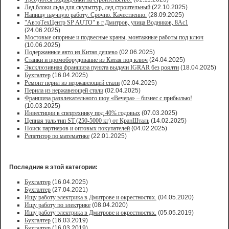
Лед,блоки льда для скульптур, лед строительный
(22.10.2025)
Напишу научную работу. Срочно. Качественно.
(28.09.2025)
"АвтоТехЦентр SP AUTO" в г.Дмитров, улица Водников, 8Ас1
(24.06.2025)
Мостовые опорные и подвесные краны, монтажные работы под ключ
(10.06.2025)
Подержанные авто из Китая дешево
(02.06.2025)
Станки и промоборудование из Китая под ключ
(24.04.2025)
Эксклюзивная франшиза пункта выдачи IGRAR без роялти
(18.04.2025)
Бухгалтер
(16.04.2025)
Ремонт перил из нержавеющей стали
(02.04.2025)
Перила из нержавеющей стали
(02.04.2025)
Франшиза развлекательного шоу «Вечера» – бизнес с прибылью!
(10.03.2025)
Инвестиции в спецтехнику под 40% годовых
(07.03.2025)
Цепная таль тип ST (250-5000 кг) от КранШталь
(14.02.2025)
Поиск партнеров и оптовых покупателей
(04.02.2025)
Репетитор по математике
(22.01.2025)
Последние в этой категории:
Бухгалтер
(16.04.2025)
Бухгалтер
(27.04.2021)
Ищу работу электрика в Дмитрове и окрестностях.
(04.05.2020)
Ищу работу по электрике
(08.04.2020)
Ищу работу электрика в Дмитрове и окрестностях.
(05.05.2019)
Бухгалтер
(16.03.2019)
Бухгалтер
(16.03.2019)