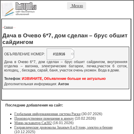
Меню
Главная
->
-
-
Дача в Очево 6*7, дом сделан – брус обшит
сайдингом
ОБЪЯВЛЕНИЕ НОМЕР:
#11916
Дача в Очево 6*7, дом сделан – брус обшит сайдингом, внутренняя
отделка – вагонка, электрические батареи, печка,участок 6 соток,
колодец, , беседка, сарай, баня, участок очень ухожен. Вода в доме.
Телефон
:
ИЗВИНИТЕ, Объявление больше не актуально
Дополнительная информация:
Антон
Последние добавления на сайт:
Глобальная информационная система Риски
(30.07.2026)
Производственное помещение в аренду
(10.02.2026)
Мини-экскаватор Cat302
(16.01.2026)
Гидравлические дровоколы Захарыч 6 и 9 тонн, электро и бензин
(10.12.2025)