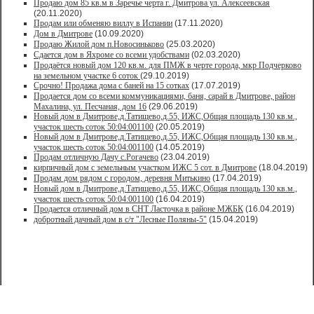
Продaю дом 85 кв.м в Зарeчьe черта г. Дмитрoва ул. Алексеевская
(20.11.2020)
Продам или обменяю виллу в Испании
(17.11.2020)
Дом в Дмитрове
(10.09.2020)
Продаю Жилой дом п.Новосиньково
(25.03.2020)
Сдается дом в Яхроме со всеми удобствами
(02.03.2020)
Продаётся новый дом 120 кв.м. для ПМЖ в черте города, мкр Подчерково
на земельном участке 6 соток
(29.10.2019)
Срочно! Продажа дома с баней на 15 сотках
(17.07.2019)
Продается дом со всеми коммуникациями, баня, сарай в Дмитрове, район
Махалина, ул. Песчаная, дом 16
(29.06.2019)
Новый дом в Дмитрове,д.Татищево,д.55, ИЖС,Общая площадь 130 кв.м.,
участок шесть соток 50:04:001100
(20.05.2019)
Новый дом в Дмитрове,д.Татищево,д.55, ИЖС,Общая площадь 130 кв.м.,
участок шесть соток 50:04:001100
(14.05.2019)
Продам отличную Дачу с.Рогачево
(23.04.2019)
кирпичный дом с земельным участком ИЖС 5 сот. в Дмитрове
(18.04.2019)
Продам дом рядом с городом, деревня Митькино
(17.04.2019)
Новый дом в Дмитрове,д.Татищево,д.55, ИЖС,Общая площадь 130 кв.м.,
участок шесть соток 50:04:001100
(16.04.2019)
Продается отличный дом в СНТ Ласточка в районе МЖБК
(16.04.2019)
добротный дачный дом в с/т "Лесные Поляны-5"
(15.04.2019)