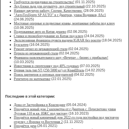
Требуются подрядчики на строительство!
(01.11.2025)
Лед,блоки льда для скульптур, лед строительный
(22.10.2025)
Напишу научную работу. Срочно. Качественно.
(28.09.2025)
"АвтоТехЦентр SP AUTO" в г.Дмитров, улица Водников, 8Ас1
(24.06.2025)
Мостовые опорные и подвесные краны, монтажные работы под ключ
(10.06.2025)
Подержанные авто из Китая дешево
(02.06.2025)
Станки и промоборудование из Китая под ключ
(24.04.2025)
Эксклюзивная франшиза пункта выдачи IGRAR без роялти
(18.04.2025)
Бухгалтер
(16.04.2025)
Ремонт перил из нержавеющей стали
(02.04.2025)
Перила из нержавеющей стали
(02.04.2025)
Франшиза развлекательного шоу «Вечера» – бизнес с прибылью!
(10.03.2025)
Инвестиции в спецтехнику под 40% годовых
(07.03.2025)
Цепная таль тип ST (250-5000 кг) от КранШталь
(14.02.2025)
Поиск партнеров и оптовых покупателей
(04.02.2025)
Репетитор по математике
(22.01.2025)
Последние в этой категории:
Дома от Застройщика в Краснодаре
(05.04.2024)
Продаётся новый дом 2 километра от г.Дмитров с. Пересветово улица
Луговая 110 м.кв. ИЖС под чистову
(16.10.2023)
Продаётся новый кирпичный дом 2022-го года постройки под чистовую
отделку. г.Яхрома ул.Восточная 2
(11.11.2022)
Продаётся дача
(26.01.2021)