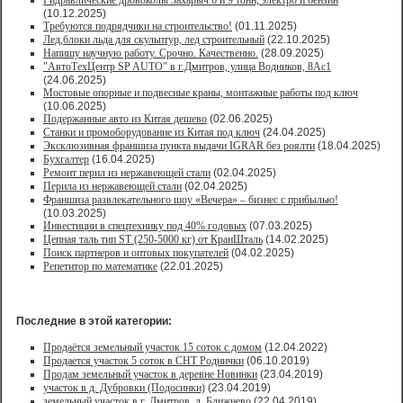
Гидравлические дровоколы Захарыч 6 и 9 тонн, электро и бензин
(10.12.2025)
Требуются подрядчики на строительство!
(01.11.2025)
Лед,блоки льда для скульптур, лед строительный
(22.10.2025)
Напишу научную работу. Срочно. Качественно.
(28.09.2025)
"АвтоТехЦентр SP AUTO" в г.Дмитров, улица Водников, 8Ас1
(24.06.2025)
Мостовые опорные и подвесные краны, монтажные работы под ключ
(10.06.2025)
Подержанные авто из Китая дешево
(02.06.2025)
Станки и промоборудование из Китая под ключ
(24.04.2025)
Эксклюзивная франшиза пункта выдачи IGRAR без роялти
(18.04.2025)
Бухгалтер
(16.04.2025)
Ремонт перил из нержавеющей стали
(02.04.2025)
Перила из нержавеющей стали
(02.04.2025)
Франшиза развлекательного шоу «Вечера» – бизнес с прибылью!
(10.03.2025)
Инвестиции в спецтехнику под 40% годовых
(07.03.2025)
Цепная таль тип ST (250-5000 кг) от КранШталь
(14.02.2025)
Поиск партнеров и оптовых покупателей
(04.02.2025)
Репетитор по математике
(22.01.2025)
Последние в этой категории:
Продаётся земельный участок 15 соток с домом
(12.04.2022)
Продается участок 5 соток в СНТ Роднички
(06.10.2019)
Продам земельный участок в деревне Новинки
(23.04.2019)
участок в д. Дубровки (Подосинки)
(23.04.2019)
земельный участок в г. Дмитров, д. Ближнево
(22.04.2019)