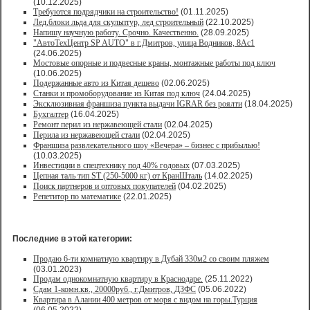
(10.12.2025)
Требуются подрядчики на строительство!
(01.11.2025)
Лед,блоки льда для скульптур, лед строительный
(22.10.2025)
Напишу научную работу. Срочно. Качественно.
(28.09.2025)
"АвтоТехЦентр SP AUTO" в г.Дмитров, улица Водников, 8Ас1
(24.06.2025)
Мостовые опорные и подвесные краны, монтажные работы под ключ
(10.06.2025)
Подержанные авто из Китая дешево
(02.06.2025)
Станки и промоборудование из Китая под ключ
(24.04.2025)
Эксклюзивная франшиза пункта выдачи IGRAR без роялти
(18.04.2025)
Бухгалтер
(16.04.2025)
Ремонт перил из нержавеющей стали
(02.04.2025)
Перила из нержавеющей стали
(02.04.2025)
Франшиза развлекательного шоу «Вечера» – бизнес с прибылью!
(10.03.2025)
Инвестиции в спецтехнику под 40% годовых
(07.03.2025)
Цепная таль тип ST (250-5000 кг) от КранШталь
(14.02.2025)
Поиск партнеров и оптовых покупателей
(04.02.2025)
Репетитор по математике
(22.01.2025)
Последние в этой категории:
Продаю 6-ти комнатную квартиру в Дубай 330м2 со своим пляжем
(03.01.2023)
Продам однокомнатную квартиру в Краснодаре.
(25.11.2022)
Сдам 1-комн.кв., 20000руб., г.Дмитров, ДЗФС
(05.06.2022)
Квартира в Алании 400 метров от моря с видом на горы.Турция