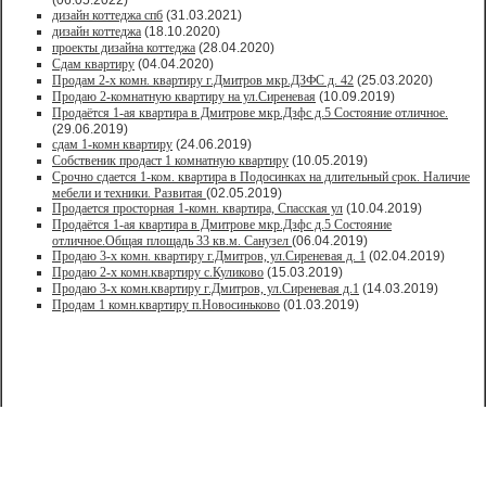
(06.05.2022)
дизайн коттеджа спб
(31.03.2021)
дизайн коттеджа
(18.10.2020)
проекты дизайна коттеджа
(28.04.2020)
Сдам квартиру
(04.04.2020)
Продам 2-х комн. квартиру г.Дмитров мкр.ДЗФС д. 42
(25.03.2020)
Продаю 2-комнатную квартиру на ул.Сиреневая
(10.09.2019)
Продаётся 1-ая квартира в Дмитрове мкр.Дзфс д.5 Состояние отличное.
(29.06.2019)
сдам 1-комн квартиру
(24.06.2019)
Собственик продаст 1 комнатную квартиру
(10.05.2019)
Срочно сдается 1-ком. квартира в Подосинках на длительный срок. Наличие
мебели и техники. Развитая
(02.05.2019)
Продается просторная 1-комн. квартира, Спасская ул
(10.04.2019)
Продаётся 1-ая квартира в Дмитрове мкр.Дзфс д.5 Состояние
отличное.Общая площадь 33 кв.м. Санузел
(06.04.2019)
Продаю 3-х комн. квартиру г.Дмитров, ул.Сиреневая д. 1
(02.04.2019)
Продаю 2-х комн.квартиру с.Куликово
(15.03.2019)
Продаю 3-х комн.квартиру г.Дмитров, ул.Сиреневая д.1
(14.03.2019)
Продам 1 комн.квартиру п.Новосиньково
(01.03.2019)