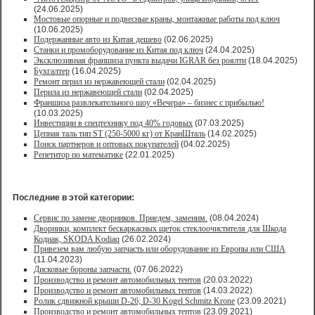
(24.06.2025)
Мостовые опорные и подвесные краны, монтажные работы под ключ
(10.06.2025)
Подержанные авто из Китая дешево
(02.06.2025)
Станки и промоборудование из Китая под ключ
(24.04.2025)
Эксклюзивная франшиза пункта выдачи IGRAR без роялти
(18.04.2025)
Бухгалтер
(16.04.2025)
Ремонт перил из нержавеющей стали
(02.04.2025)
Перила из нержавеющей стали
(02.04.2025)
Франшиза развлекательного шоу «Вечера» – бизнес с прибылью!
(10.03.2025)
Инвестиции в спецтехнику под 40% годовых
(07.03.2025)
Цепная таль тип ST (250-5000 кг) от КранШталь
(14.02.2025)
Поиск партнеров и оптовых покупателей
(04.02.2025)
Репетитор по математике
(22.01.2025)
Последние в этой категории:
Сервис по замене дворников. Приедем, заменим.
(08.04.2024)
Дворники, комплект бескаркасных щеток стеклоочистителя для Шкода
Кодиак, SKODA Kodiaq
(26.02.2024)
Привезем вам любую запчасть или оборудование из Европы или США
(11.04.2023)
Дисковые бороны запчасти.
(07.06.2022)
Производство и ремонт автомобильных тентов
(20.03.2022)
Производство и ремонт автомобильных тентов
(14.03.2022)
Ролик сдвижной крыши D-26; D-30 Kogel Schmitz Krone
(23.09.2021)
Производство и ремонт автомобильных тентов
(23.09.2021)