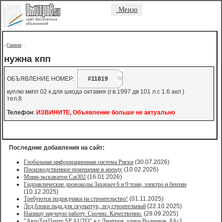
Меню
Главная
->
-
-
нужна кпп
ОБЪЯВЛЕНИЕ НОМЕР:
#11819
куплю мкпп 02 к для шкода октавия (г.в.1997 дв 101 л.с 1.6 акл )
тел.8
Телефон
:
ИЗВИНИТЕ, Объявление больше не актуально
Последние добавления на сайт:
Глобальная информационная система Риски
(30.07.2026)
Производственное помещение в аренду
(10.02.2026)
Мини-экскаватор Cat302
(16.01.2026)
Гидравлические дровоколы Захарыч 6 и 9 тонн, электро и бензин
(10.12.2025)
Требуются подрядчики на строительство!
(01.11.2025)
Лед,блоки льда для скульптур, лед строительный
(22.10.2025)
Напишу научную работу. Срочно. Качественно.
(28.09.2025)
"АвтоТехЦентр SP AUTO" в г.Дмитров, улица Водников, 8Ас1