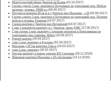
Междугородний обмен Дмитров на Казань
(03.10.2017)
Срочно сдается 2-ком. квартира в Подосинках на длительный срок. Мебель
частично, техника. 20000 и к
(06.08.2017)
Продается квартира 49 кв.м в г.Дмитров мкр.Махалина , д.28
(05.08.2017)
Срочно сдается 2-ком. квартира в Подосинках на длительный срок. Наличие
мебели и техники. Развитая
(24.07.2017)
2-комн.квартира г.Дмитров мкр.Внуковский
(04.07.2017)
Сдаю 1 комнатную квартиру в г. Дмитров, мкрн.ДЗФС
(27.06.2017)
Сдам срочно 1-ком. квартиру с хорошим ремонтом в Новосиньково на
длительный срок славянам. Набор
(16.06.2017)
Ремонт квартир
(20.04.2017)
сдаю 2-ком. квартиру в Рогачево
(01.04.2017)
Махалина д.28 1ая квартира 51кв.м
(24.03.2017)
сдаю 2-ком. квартиру
(26.02.2017)
Продам квартиру в новом элитном КП Сорочаны
(28.12.2016)
Шикарная квартира Махалина д.28 собственник
(14.12.2016)