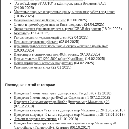
"АвтоТехЦентр SP AUTO" в г.Дмитров, улица Водников, 8Ас1
(24.06.2025)
Мостовые опорные и подвесные краны, монтажные работы под ключ
(10.06.2025)
Подержанные авто из Китая дешево
(02.06.2025)
Станки и промоборудование из Китая под ключ
(24.04.2025)
Эксклюзивная франшиза пункта выдачи IGRAR без роялти
(18.04.2025)
Бухгалтер
(16.04.2025)
Ремонт перил из нержавеющей стали
(02.04.2025)
Перила из нержавеющей стали
(02.04.2025)
Франшиза развлекательного шоу «Вечера» – бизнес с прибылью!
(10.03.2025)
Инвестиции в спецтехнику под 40% годовых
(07.03.2025)
Цепная таль тип ST (250-5000 кг) от КранШталь
(14.02.2025)
Поиск партнеров и оптовых покупателей
(04.02.2025)
Репетитор по математике
(22.01.2025)
Последние в этой категории:
Продается 1 комн. квартира г. Дмитров пос. Ртс д.18
(07.12.2018)
Продается 1 комн. квартира 40м2 ул. Сиреневая д.1
(07.12.2018)
Продается 2-х комн.квартира 50м2 г.Дмитров мкр.Махалина д.28
(07.12.2018)
Продается квартира 49 кв.м в г.Дмитров мкр.Махалина , д.28
(15.02.2018)
Продается квартира 49 кв.м в г.Дмитров мкр.Махалина , д.28
(23.01.2018)
.Ремонт и отделка помещений
(11.01.2018)
Продаю 1ую квартиру в кирпичной новостройке в мкр.Махалина д.28
(застройщик «Газнистрой»). Квартира
(06.10.2017)