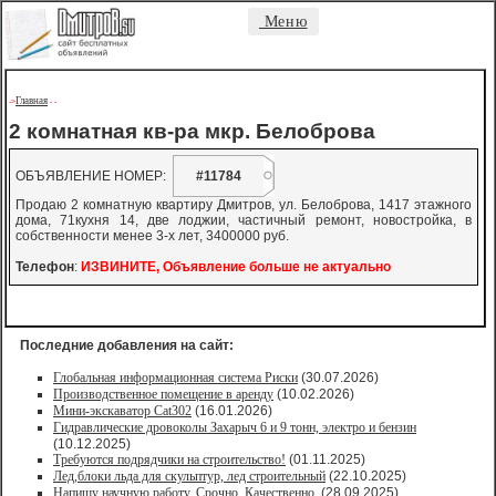
Меню
Главная
->
-
-
2 комнатная кв-ра мкр. Белоброва
ОБЪЯВЛЕНИЕ НОМЕР:
#11784
Продаю 2 комнатную квартиру Дмитров, ул. Белоброва, 1417 этажного
дома, 71кухня 14, две лоджии, частичный ремонт, новостройка, в
собственности менее 3-х лет, 3400000 руб.
Телефон
:
ИЗВИНИТЕ, Объявление больше не актуально
Последние добавления на сайт:
Глобальная информационная система Риски
(30.07.2026)
Производственное помещение в аренду
(10.02.2026)
Мини-экскаватор Cat302
(16.01.2026)
Гидравлические дровоколы Захарыч 6 и 9 тонн, электро и бензин
(10.12.2025)
Требуются подрядчики на строительство!
(01.11.2025)
Лед,блоки льда для скульптур, лед строительный
(22.10.2025)
Напишу научную работу. Срочно. Качественно.
(28.09.2025)