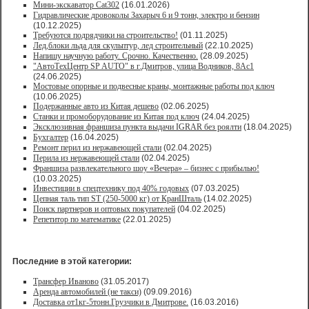
Мини-экскаватор Cat302
(16.01.2026)
Гидравлические дровоколы Захарыч 6 и 9 тонн, электро и бензин
(10.12.2025)
Требуются подрядчики на строительство!
(01.11.2025)
Лед,блоки льда для скульптур, лед строительный
(22.10.2025)
Напишу научную работу. Срочно. Качественно.
(28.09.2025)
"АвтоТехЦентр SP AUTO" в г.Дмитров, улица Водников, 8Ас1
(24.06.2025)
Мостовые опорные и подвесные краны, монтажные работы под ключ
(10.06.2025)
Подержанные авто из Китая дешево
(02.06.2025)
Станки и промоборудование из Китая под ключ
(24.04.2025)
Эксклюзивная франшиза пункта выдачи IGRAR без роялти
(18.04.2025)
Бухгалтер
(16.04.2025)
Ремонт перил из нержавеющей стали
(02.04.2025)
Перила из нержавеющей стали
(02.04.2025)
Франшиза развлекательного шоу «Вечера» – бизнес с прибылью!
(10.03.2025)
Инвестиции в спецтехнику под 40% годовых
(07.03.2025)
Цепная таль тип ST (250-5000 кг) от КранШталь
(14.02.2025)
Поиск партнеров и оптовых покупателей
(04.02.2025)
Репетитор по математике
(22.01.2025)
Последние в этой категории:
Трансфер Иваново
(31.05.2017)
Аренда автомобилей (не такси)
(09.09.2016)
Доставка от1кг-5тонн.Грузчики в Дмитрове.
(16.03.2016)